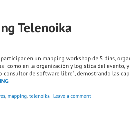
ing Telenoika
e participar en un mapping workshop de 5 días, orga
asi como en la organización y logistica del evento, y 
 'consultor de software libre' , demostrando las cap
TALLER
ING
MAPPING
TELENOIKA
res
,
mapping
,
telenoika
Leave a comment