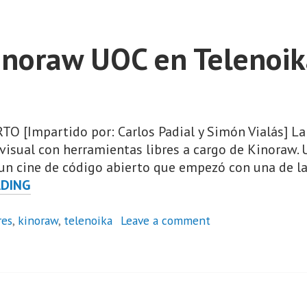
noraw UOC en Telenoik
 [Impartido por: Carlos Padial y Simón Vialás] L
visual con herramientas libres a cargo de Kinoraw. 
 un cine de código abierto que empezó con una de l
WORKSHOP
ADING
KINORAW
UOC
res
,
kinoraw
,
telenoika
Leave a comment
EN
TELENOIKA