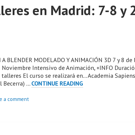
leres en Madrid: 7-8 y
A BLENDER MODELADO Y ANIMACIÓN 3D 7 y 8 de N
 Noviembre Intensivo de Animación, +INFO Duración:
 talleres El curso se realizará en... Academia Sapien
PRÓXIMOS
l Becerra) …
CONTINUE READING
TALLERES
EN
e a comment
MADRID:
7-
8
Y