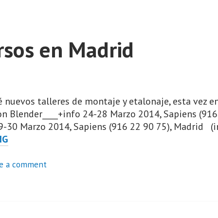
21-
22
DE
rsos en Madrid
NOVIEMBRE
 nuevos talleres de montaje y etalonaje, esta vez en
n Blender____+info 24-28 Marzo 2014, Sapiens (916
29-30 Marzo 2014, Sapiens (916 22 90 75), Madrid (
PRÓXIMOS
NG
CURSOS
EN
e a comment
MADRID