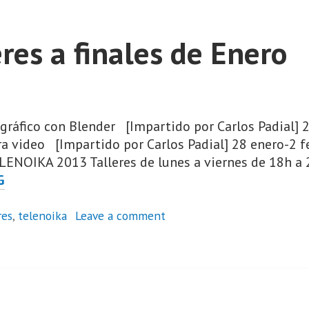
res a finales de Enero
gráfico con Blender [Impartido por Carlos Padial] 
ara video [Impartido por Carlos Padial] 28 enero-2
OIKA 2013 Talleres de lunes a viernes de 18h a 22
NUEVOS
G
TALLERES
A
res
,
telenoika
Leave a comment
FINALES
DE
ENERO