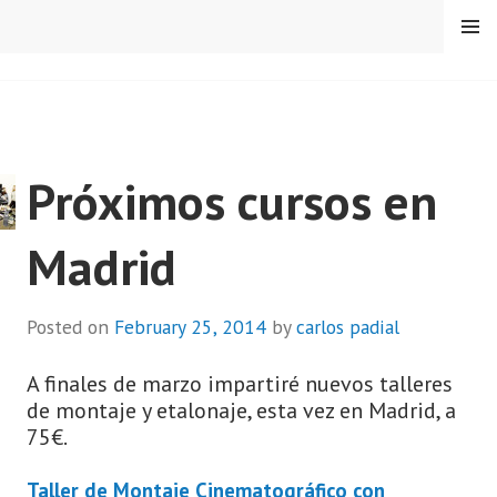
Skip
MENU
to
content
CARLOS PADIAL
Próximos cursos en
Madrid
Posted on
February 25, 2014
by
carlos padial
A finales de marzo impartiré nuevos talleres
de montaje y etalonaje, esta vez en Madrid, a
75€.
Taller de Montaje Cinematográfico con