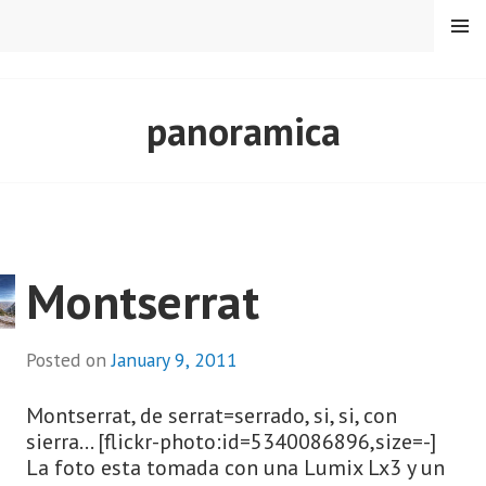
Skip
MENU
to
content
CARLOS PADIAL
panoramica
Montserrat
Posted on
January 9, 2011
Montserrat, de serrat=serrado, si, si, con
sierra... [flickr-photo:id=5340086896,size=-]
La foto esta tomada con una Lumix Lx3 y un