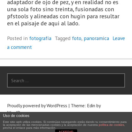
adaptador de ojo de pez, y en realidad no es
una sola foto sino treinta, fusionadas con
pfstools y alineadas con hugin para resultar
en el paisaje de aqui al lado.
Posted in
fotografía
Tagged
foto
,
panoramica
Leave
a comment
Search
for:
Proudly powered by WordPress
|
Theme: Edin by
WordPress.com
.
Uso de cookies
Este sitio web utiliza cookies. Si continúas navegando estás dando tu consentimiento para
la aceptación de las mencionadas cookies y la aceptación de nuestra
política de cookies
,
SKETCHFAB
pincha el enlace para más información.