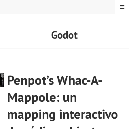
Skip
MENU
to
content
CARLOS PADIAL
Godot
Penpot’s Whac-A-
Mappole: un
mapping interactivo