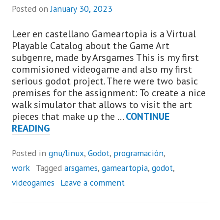
Posted on
January 30, 2023
Leer en castellano Gameartopia is a Virtual
Playable Catalog about the Game Art
subgenre, made by Arsgames This is my first
commisioned videogame and also my first
serious godot project. There were two basic
premises for the assignment: To create a nice
walk simulator that allows to visit the art
pieces that make up the …
CONTINUE
GAMEARTOPIA,
READING
THE
VIDEOGAME
Posted in
gnu/linux
,
Godot
,
programación
,
(EN)
work
Tagged
arsgames
,
gameartopia
,
godot
,
videogames
Leave a comment