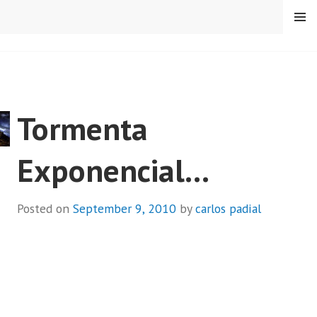
Skip
MENU
to
content
CARLOS PADIAL
Tormenta
Exponencial…
Posted on
September 9, 2010
by
carlos padial