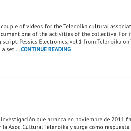
a couple of videos for the Telenoika cultural associ
ocument one of the activities of the collective. For 
cript. Pessics Electrònics, vol.1 from Telenoika on 
AN
e a set …
CONTINUE READING
IMPLEMENTATION
OF
RANDOM
EDITING
IN
BLENDER
VSE
investigación que arranca en noviembre de 2011 fr
 la Asoc. Cultural Telenoika y surge como respuesta