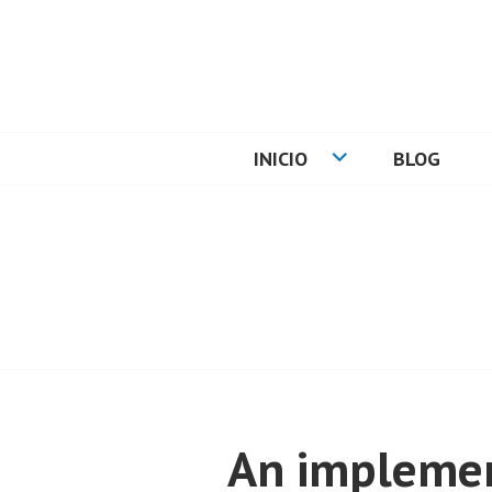
Skip
to
content
CARLOS PADIA
INICIO
BLOG
An implemen