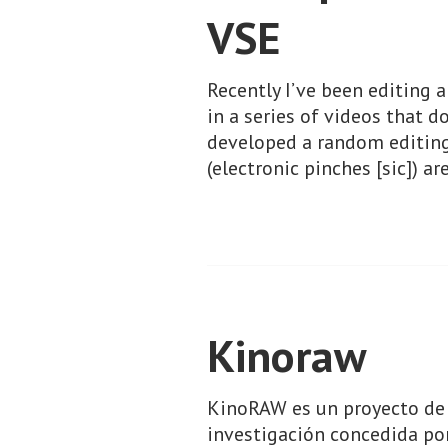
VSE
Recently I’ve been editing 
in a series of videos that d
developed a random editing s
(electronic pinches [sic]) ar
Kinoraw
KinoRAW es un proyecto de 
investigación concedida por